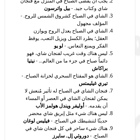
يجب أن يقضى الصباح في المنزل مع فنجان
شاي وكتاب جيد. -
بيل واترسون
الشاي في الصباح كشروق الشمس للروح. -
المؤلف مجهول
الشاي في الصباح يعدل الروح ويوازن
العقل؛ يطرد الكسل ويزيل التعب، يوقظ
الفكر ويمنع النعاس. -
لو يو
ليس هناك وقت غريب لفنجان شاي، فهو
دائماً صباح في جزء ما من العالم... -
نيتيا
براكاش
الشاي هو المفتاح السحري لخزانة الصباح. -
تيري غيليمتس
فنجان الشاي في الصباح له تأثير مُنعش لا
يمكن لفنجان الشاي في العصر أو المساء
أن يقدمه. -
أوليفر ويندل هولمز الأب
ليس هناك شيء مثل إبريق شاي محضر
حديثًا لتنشيطك في الصباح. -
فيليس لوغان
هناك شيء ساحر في كل فنجان شاي في
الصباح. -
دوروثي إل. سايرز