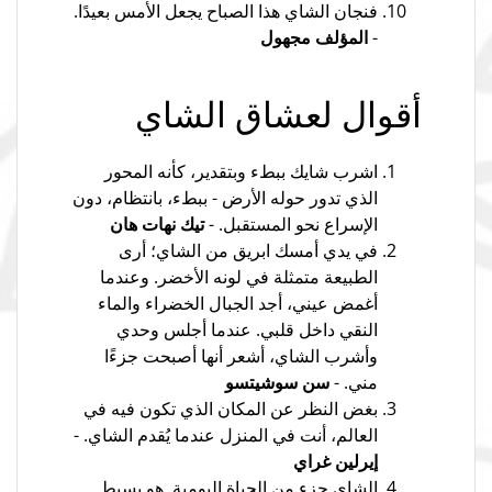
فنجان الشاي هذا الصباح يجعل الأمس بعيدًا.
-
المؤلف مجهول
أقوال لعشاق الشاي
اشرب شايك ببطء وبتقدير، كأنه المحور
الذي تدور حوله الأرض - ببطء، بانتظام، دون
الإسراع نحو المستقبل. -
تيك نهات هان
في يدي أمسك ابريق من الشاي؛ أرى
الطبيعة متمثلة في لونه الأخضر. وعندما
أغمض عيني، أجد الجبال الخضراء والماء
النقي داخل قلبي. عندما أجلس وحدي
وأشرب الشاي، أشعر أنها أصبحت جزءًا
مني. -
سن سوشيتسو
بغض النظر عن المكان الذي تكون فيه في
العالم، أنت في المنزل عندما يُقدم الشاي. -
إيرلين غراي
الشاي جزء من الحياة اليومية. هو بسيط