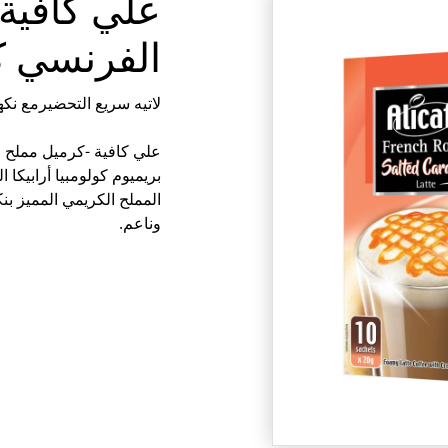
علي كافية
الفرنسي ك
لاتيه سريع التحضيرمع نكهه الشيز 
علي كافية -كرميل مملح م
بريميوم كولومبيا أرابيكا
المملح الكريمي المميز ب
وناعم.