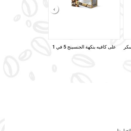
›
على كافيه بنكهة الجنسينج 5 في 1
علي كافيه كابتشينو بنك
اتصل بنا