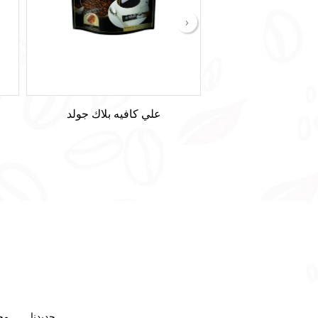
‹
علي كافيه بلاك جولد
جديدنا
مج